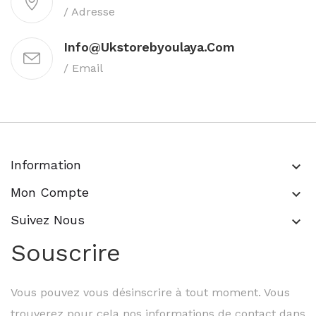
/ Adresse
Info@ukstorebyoulaya.com
/ Email
Information
keyboard_arrow_down
Mon Compte
keyboard_arrow_down
Suivez Nous
keyboard_arrow_down
Souscrire
Vous pouvez vous désinscrire à tout moment. Vous
trouverez pour cela nos informations de contact dans