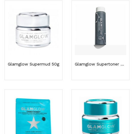
Glamglow Supermud 50g
Glamglow Supertoner Solution Acide Exfoliante...