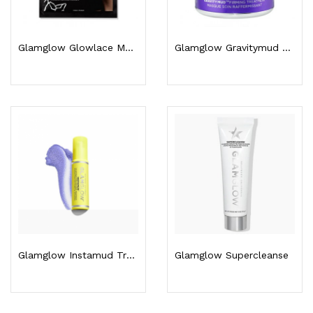
Glamglow Glowlace Masque Sheet Hydratant...
Glamglow Gravitymud 50g
Glamglow Instamud Traitement Réduit L'apparence...
Glamglow Supercleanse