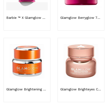
Barbie ™ X Glamglow Masque De Traitement Au...
Glamglow Berryglow 75ML
Glamglow Brightening Traitement Éclaircissant 50g
Glamglow Brighteyes Contour Des Yeux