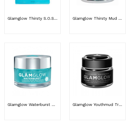
Glamglow Thirsty S.O.S. Masque Sheet Crème...
Glamglow Thirsty Mud Soin Hydratant 50g
Glamglow Waterburst Soin Hydratant & Eclat 50 Ml
Glamglow Youthmud Traitement Stimulant D'éclat 50g