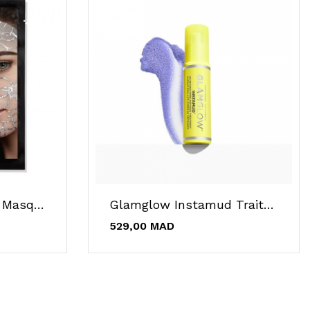
Glamglow Glowlace Masque Sheet Hydratant...
Glamglow Instamud Traitement Réduit L'apparence...
529,00 MAD