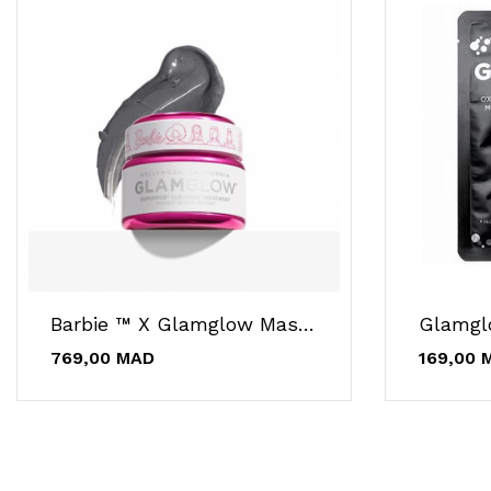
Barbie ™ X Glamglow Masque De Traitement Au...
Glamgl
769,00 MAD
169,00 