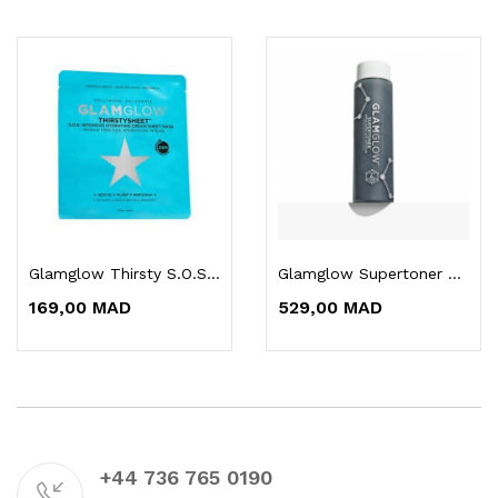
Glamglow Thirsty S.O.S. Masque Sheet Crème...
Glamglow Supertoner Solution Acide Exfoliante...
169,00 MAD
529,00 MAD
+44 736 765 0190