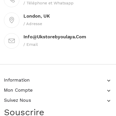
/ Téléphone et Whatsapp
London, UK
/ Adresse
Info@ukstorebyoulaya.com
/ Email
Information
keyboard_arrow_down
Mon Compte
keyboard_arrow_down
Suivez Nous
keyboard_arrow_down
Souscrire