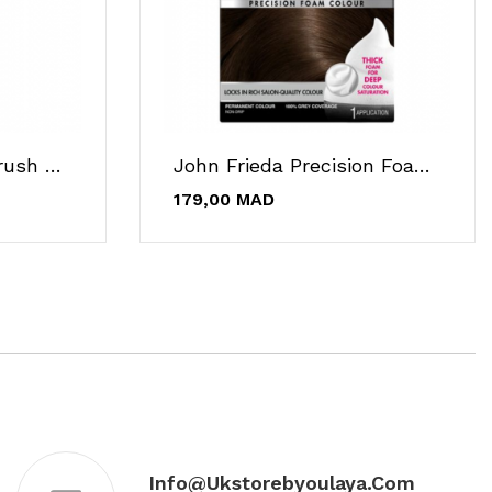
John Frieda Violet Crush Shampooing Violet 250...
John Frieda Precision Foam Color 6A Châtain...
179,00 MAD
Info@ukstorebyoulaya.com