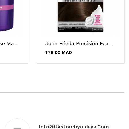
John Frieda Frizz-Ease Masque Intensif...
John Frieda Precision Foam Color 6A Châtain...
179,00 MAD
Info@ukstorebyoulaya.com