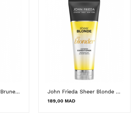
John Frieda Brilliant Brunette Shampooing...
John Frieda Sheer Blonde Go Blonder...
189,00 MAD