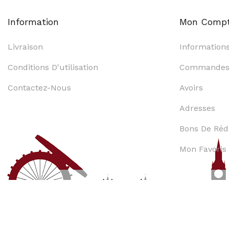
Information
Mon Comp
Livraison
Information
Conditions D'utilisation
Commande
Contactez-Nous
Avoirs
Adresses
Bons De Réd
Mon Favoris
Copyright 2020 ©
UK Store By Oulaya
. Tous les droits s