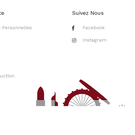
te
Suivez Nous
s Personnelles
Facebook
s
Instagram
uction
ont réservés. By
Creative Network