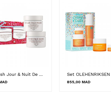
Duo Fresh Jour & Nuit De Masques À La Rose Et...
 MAD
855,00 MAD