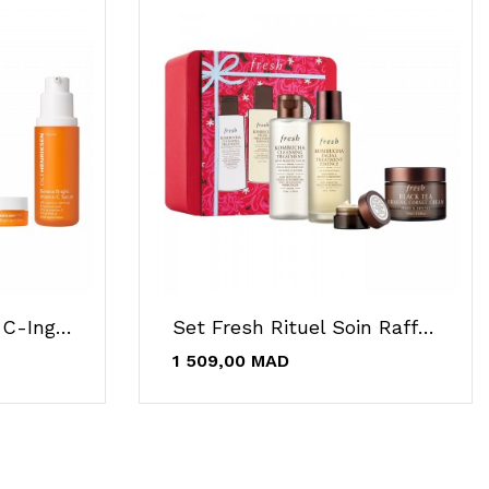
Set OLEHENRIKSEN C-Ing Stars Soins À La Vitamine C
Set Fresh Rituel Soin Raffermissant Thé Noir
1 509,00 MAD