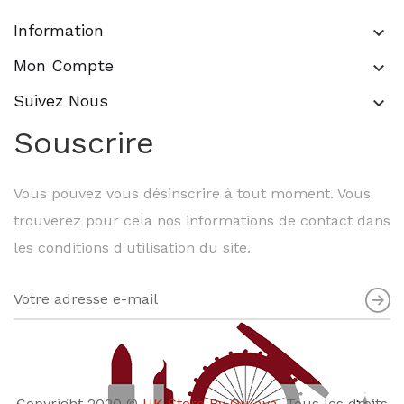
Information
keyboard_arrow_down
Mon Compte
keyboard_arrow_down
Suivez Nous
keyboard_arrow_down
Souscrire
Vous pouvez vous désinscrire à tout moment. Vous
trouverez pour cela nos informations de contact dans
les conditions d'utilisation du site.
Copyright 2020 ©
UK Store By Oulaya
. Tous les droits