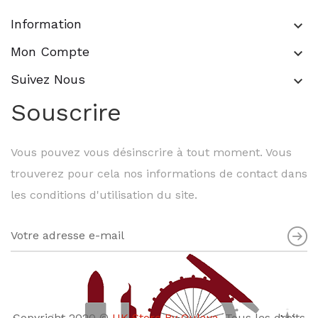
Information
keyboard_arrow_down
Mon Compte
keyboard_arrow_down
Suivez Nous
keyboard_arrow_down
Souscrire
Vous pouvez vous désinscrire à tout moment. Vous
trouverez pour cela nos informations de contact dans
les conditions d'utilisation du site.
Copyright 2020 ©
UK Store By Oulaya
. Tous les droits