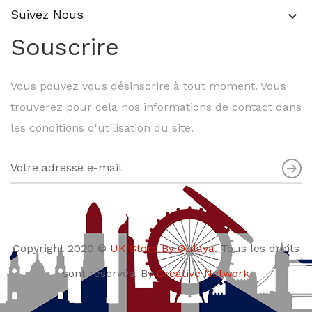
Suivez Nous
keyboard_arrow_down
Souscrire
Vous pouvez vous désinscrire à tout moment. Vous
trouverez pour cela nos informations de contact dans
les conditions d'utilisation du site.
Copyright 2020 ©
UK Store By Oulaya
. Tous les droits
sont réservés. By
Creative Network