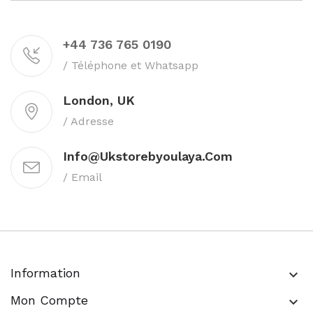
+44 736 765 0190
/ Téléphone et Whatsapp
London, UK
/ Adresse
Info@ukstorebyoulaya.com
/ Email
Information
keyboard_arrow_down
Mon Compte
keyboard_arrow_down