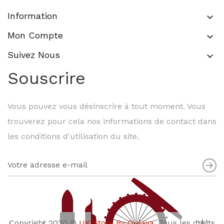
Information
keyboard_arrow_down
Mon Compte
keyboard_arrow_down
Suivez Nous
keyboard_arrow_down
Souscrire
Vous pouvez vous désinscrire à tout moment. Vous
trouverez pour cela nos informations de contact dans
les conditions d'utilisation du site.
Copyright 2020 ©
UK Store By Oulaya
. Tous les droits