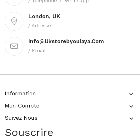
/ Téléphone et Whatsapp
London, UK
/ Adresse
Info@ukstorebyoulaya.com
/ Email
Information
keyboard_arrow_down
Mon Compte
keyboard_arrow_down
Suivez Nous
keyboard_arrow_down
Souscrire