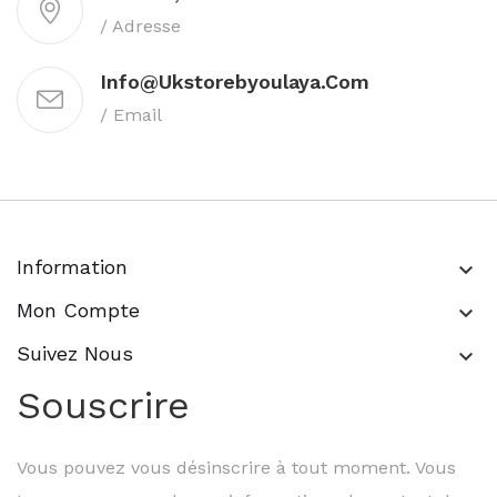
/ Adresse
Info@ukstorebyoulaya.com
/ Email
Information
keyboard_arrow_down
Mon Compte
keyboard_arrow_down
Suivez Nous
keyboard_arrow_down
Souscrire
Vous pouvez vous désinscrire à tout moment. Vous